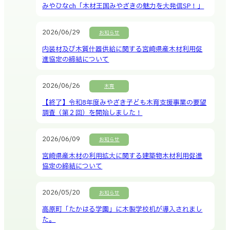
みやひなch「木材王国みやざきの魅力を大発信SP！」
2026/06/29
お知らせ
内装材及び木質什器供給に関する宮崎県産木材利用促
進協定の締結について
2026/06/26
木育
【終了】令和8年度みやざき子ども木育支援事業の要望
調査（第２回）を開始しました！
2026/06/09
お知らせ
宮崎県産木材の利用拡大に関する建築物木材利用促進
協定の締結について
2026/05/20
お知らせ
高原町「たかはる学園」に木製学校机が導入されまし
た。