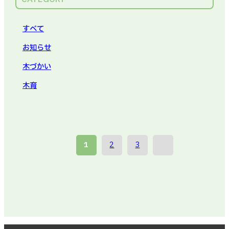
すべて
お知らせ
木づかい
木育
投
1
2
3
稿
の
ペ
ー
ジ
送