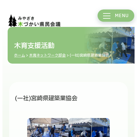
MENU
木育支援活動
ホーム
>
木育ネットワーク部会
> (一社)宮崎県建築業協会
(一社)宮崎県建築業協会