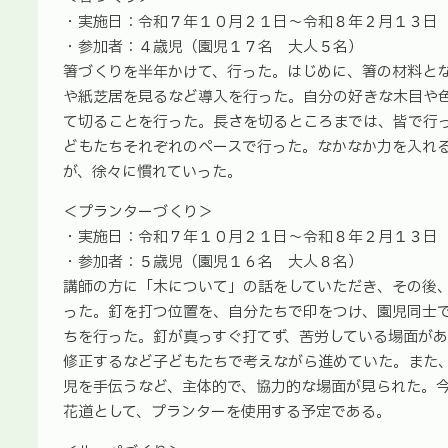
・実施日：令和７年１０月２１日～令和８年２月１３日
・参加者：４歳児（園児１７名 大人５名）
箸づくりを半年かけて、行った。はじめに、箸の材料と
や紙芝居を見るなど導入を行った。自分の好きな木目や
て切ることを行った。長さを切るところまでは、皆で行
どもたちそれぞれのペースで行った。なかなか力を入れ
が、徐々に慣れていった。
＜プランターづくり＞
・実施日：令和７年１０月２１日～令和８年２月１３日
・参加者：５歳児（園児１６名 大人８名）
講師の方に「木について」の話をしていただき、その後
った。釘を打つ位置を、自分たちで印をつけ、園児同士
ちを行った。釘が真っすぐ打てず、苦労している場面が
修正するなど子どもたちで考えながら進めていた。また
児を手伝うなど、主体的で、協力的な場面が見られた。
花道として、プランターを使用する予定である。