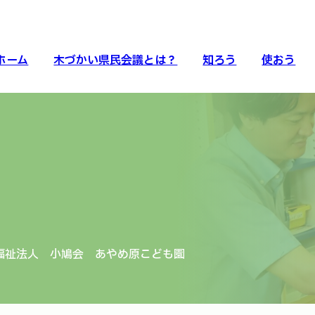
ホーム
木づかい県民会議とは？
知ろう
使おう
会福祉法人 小鳩会 あやめ原こども園