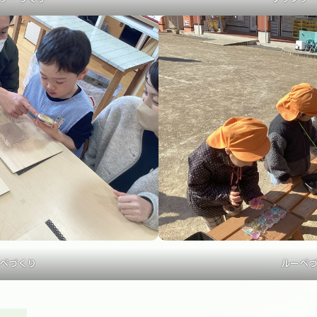
ペづくり
ルーペ