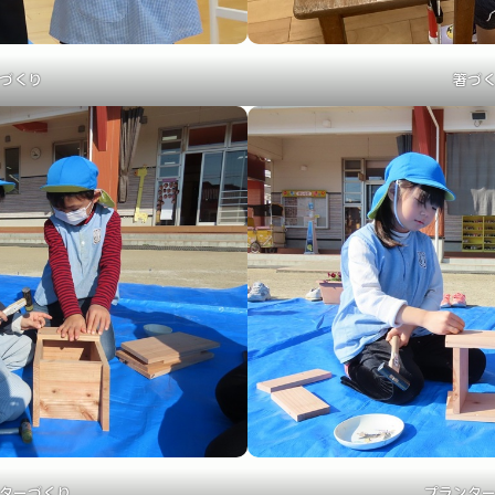
づくり
箸づ
ターづくり
プランタ