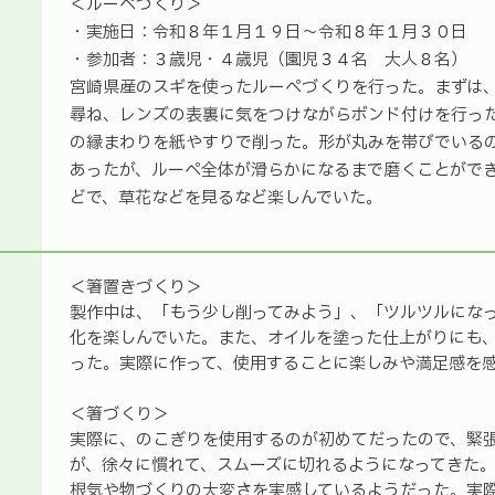
＜ルーペづくり＞
・実施日：令和８年１月１９日～令和８年１月３０日
・参加者：３歳児・４歳児（園児３４名 大人８名）
宮崎県産のスギを使ったルーペづくりを行った。まずは
尋ね、レンズの表裏に気をつけながらボンド付けを行っ
の縁まわりを紙やすりで削った。形が丸みを帯びでいる
あったが、ルーペ全体が滑らかになるまで磨くことがで
どで、草花などを見るなど楽しんでいた。
＜箸置きづくり＞
製作中は、「もう少し削ってみよう」、「ツルツルにな
化を楽しんでいた。また、オイルを塗った仕上がりにも
った。実際に作って、使用することに楽しみや満足感を
＜箸づくり＞
実際に、のこぎりを使用するのが初めてだったので、緊
が、徐々に慣れて、スムーズに切れるようになってきた
根気や物づくりの大変さを実感しているようだった。実