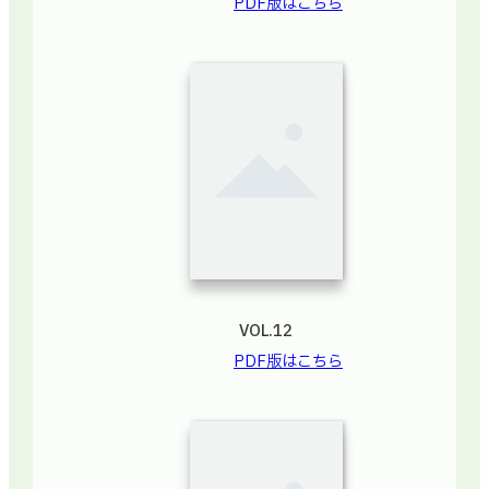
PDF版はこちら
VOL.12
PDF版はこちら