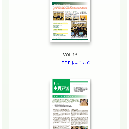
VOL.26
PDF版はこちら