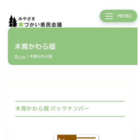
MENU
木育かわら版
ホーム
>
木育かわら版
木育かわら版 バックナンバー