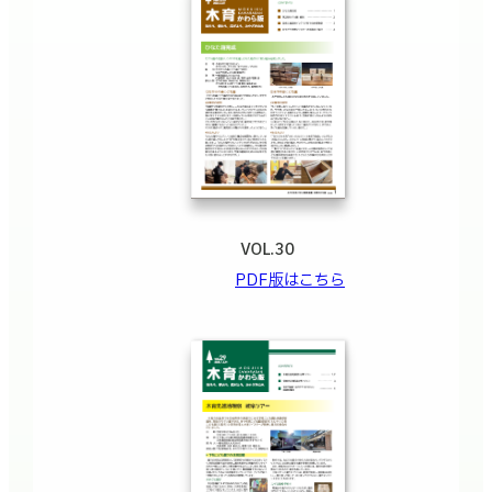
VOL.30
PDF版はこちら