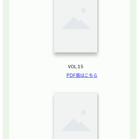
VOL.15
PDF版はこちら