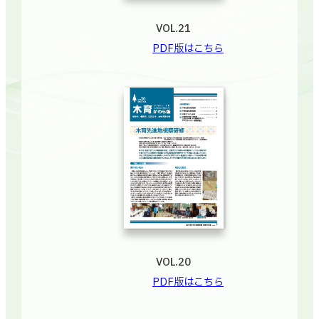
VOL.21
PDF版はこちら
VOL.20
PDF版はこちら