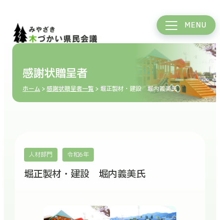
MENU
感謝状贈呈者
ホーム
>
感謝状贈呈者一覧
> 堀正製材・建設 堀内義美氏
人材部門
令和6年
堀正製材・建設 堀内義美氏