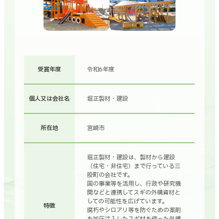
受賞年度
令和6年度
個人又は会社名
堀正製材・建設
所在地
宮崎市
堀正製材・建設は、製材から建設
（住宅・非住宅）まで行っている三
股町の会社です。
国の事業等を活用し、行政や研究機
関などと連携してスギの外構資材と
しての可能性を広げています。
特徴
腐朽やシロアリ等を防ぐための薬剤
を加圧注入したスギ材を使った外構