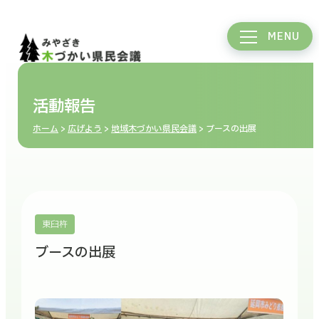
MENU
活動報告
ホーム
>
広げよう
>
地域木づかい県民会議
> ブースの出展
東臼杵
ブースの出展