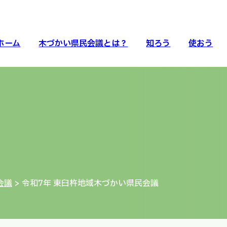
ホーム
木づかい県民会議とは？
知ろう
使おう
会議
> 令和7年 東臼杵地域木づかい県民会議