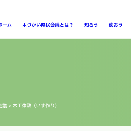
ホーム
木づかい県民会議とは？
知ろう
使おう
会議
> 木工体験（いす作り）