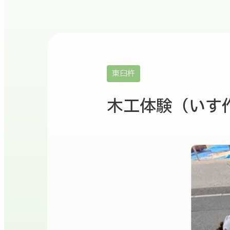
東臼杵
木工体験（いす