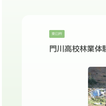
東臼杵
門川高校林業体