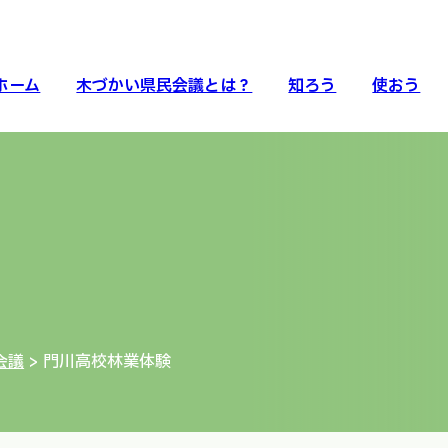
ホーム
木づかい県民会議とは？
知ろう
使おう
会議
> 門川高校林業体験