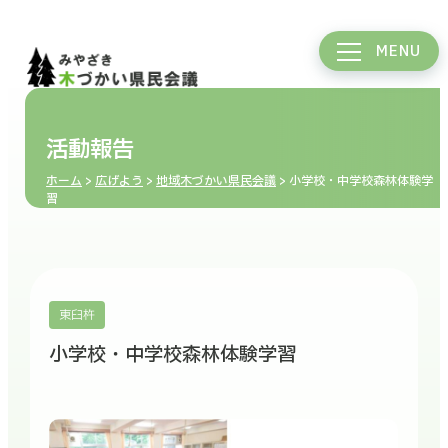
MENU
活動報告
ホーム
>
広げよう
>
地域木づかい県民会議
> 小学校・中学校森林体験学
習
東臼杵
小学校・中学校森林体験学習