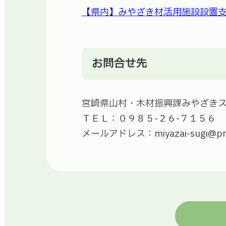
【県内】みやざき材活用施設設置支援
お問合せ先
宮崎県山村・木材振興課みやざき
ＴＥＬ：０９８５-２６-７１５６
メールアドレス：miyazai-sugi@pref.m