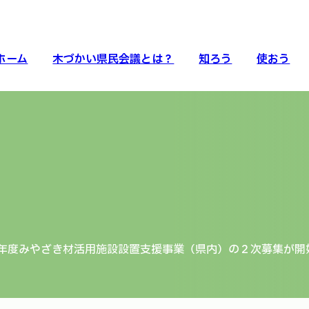
ホーム
木づかい県民会議とは？
知ろう
使おう
年度みやざき材活用施設設置支援事業（県内）の２次募集が開